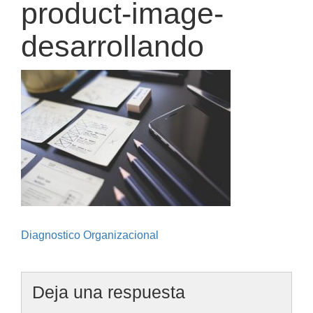
product-image-
desarrollando
Navegación
Diagnostico Organizacional
de
entradas
Deja una respuesta